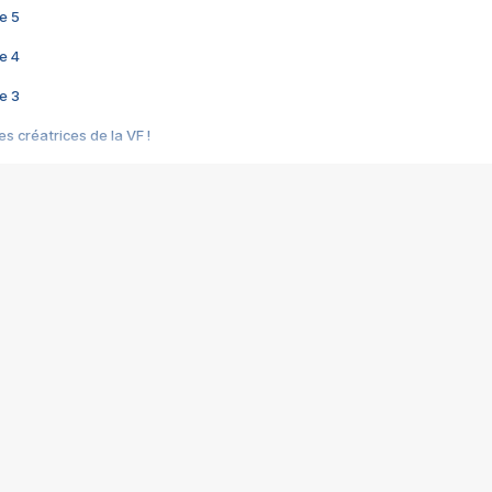
e 5
e 4
e 3
s créatrices de la VF !
e 2
e 1
e Mektoub My Love arrive enfin ! Rencontre avec Shaïn Boumedine et Sal
i : après Toni en famille
elle réalise le bouleversant Dites lui que je l'aime
ais ! Rencontre autour de Vie privée de Rebecca Zlotowski
 de Marguerite, Grave... Rencontre avec Ella Rumpf
 Les Rêveurs, un film intime sur la santé mentale
a avec un film sur le mouvement des Gilets jaunes