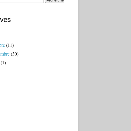
ives
bre
(11)
embre
(30)
(1)