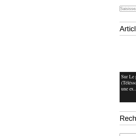
Artic
Sur Le 
(Téléss
une ex..
Rech