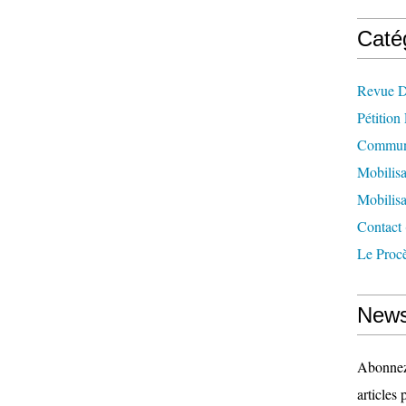
Caté
Revue D
Pétition
Communi
Mobilisa
Mobilisa
Contact
Le Proc
News
Abonnez-
articles 