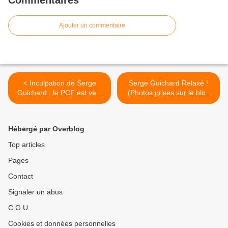
Ajouter un commentaire
< Inculpation de Serge
Serge Guichard Relaxé !
Guichard : le PCF est vent
(Photos prises sur le blog
debout (Communiqué de
de Bruno Piriou) >
Presse du PCF du
20/09/2011)
Hébergé par Overblog
Top articles
Pages
Contact
Signaler un abus
C.G.U.
Cookies et données personnelles