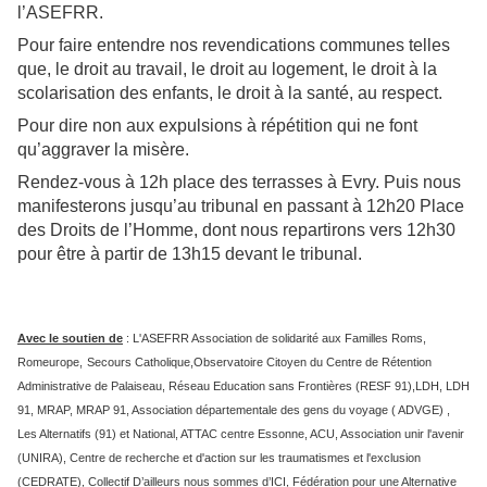
l’ASEFRR.
Pour faire entendre nos revendications communes telles
que, le droit au travail, le droit au logement, le droit à la
scolarisation des enfants, le droit à la santé, au respect.
Pour dire non aux expulsions à répétition qui ne font
qu’aggraver la misère.
Rendez-vous à 12h place des terrasses à Evry. Puis nous
manifesterons jusqu’au tribunal en passant à 12h20 Place
des Droits de l’Homme, dont nous repartirons vers 12h30
pour être à partir de 13h15 devant le tribunal.
Avec le soutien de
: L'ASEFRR Association de solidarité aux Familles Roms,
Romeurope
,
Secours Catholique
,
Observatoire Citoyen du Centre de Rétention
Administrative de Palaiseau,
Réseau Education sans Frontières (RESF 91)
,
LDH, LDH
91, MRAP, MRAP 91, Association départementale des gens du voyage ( ADVGE) ,
Les Alternatifs (91) et National, ATTAC centre Essonne, ACU, Association unir l'avenir
(UNIRA), Centre de recherche et d'action sur les traumatismes et l'exclusion
(CEDRATE), Collectif D’ailleurs nous sommes d’ICI, Fédération pour une Alternative