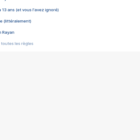
 a 13 ans (et vous l'avez ignoré)
e (littéralement)
im Rayan
 toutes les règles
s les jeux vidéo
us choquant de Rockstar ? - Le scandale BULLY
e plus moche de Steam
du RÊVE tourne au CAUCHEMAR
pendant 8 heures
it… à tort
umiliés par un jeu vidéo
ire - Final Fantasy 8